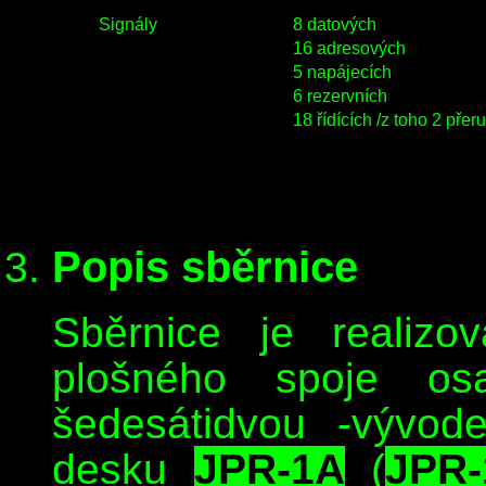
Signály
8 datových
16 adresových
5 napájecích
6 rezervních
18 řídících /z toho 2 přer
Popis sběrnice
Sběrnice je realizo
plošného spoje o
šedesátidvou -vývode
desku
JPR-1A
(
JPR-