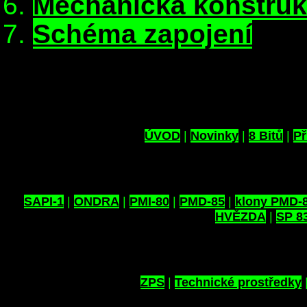
Mechanická konstru
Schéma zapojení
ÚVOD
|
Novinky
|
8 Bitů
|
Př
SAPI-1
|
ONDRA
|
PMI-80
|
PMD-85
|
klony PMD-
HVĚZDA
|
SP 8
ZPS
|
Technické prostředky