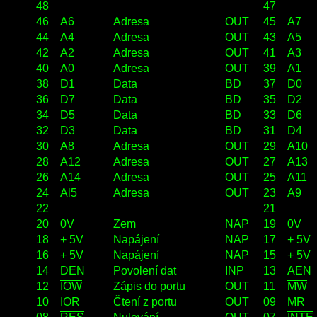
48
47
46
A6
Adresa
OUT
45
A7
44
A4
Adresa
OUT
43
A5
42
A2
Adresa
OUT
41
A3
40
A0
Adresa
OUT
39
A1
38
D1
Data
BD
37
D0
36
D7
Data
BD
35
D2
34
D5
Data
BD
33
D6
32
D3
Data
BD
31
D4
30
A8
Adresa
OUT
29
A10
28
A12
Adresa
OUT
27
A13
26
A14
Adresa
OUT
25
A11
24
Al5
Adresa
OUT
23
A9
22
21
20
0V
Zem
NAP
19
0V
18
+ 5V
Napájení
NAP
17
+ 5V
16
+ 5V
Napájení
NAP
15
+ 5V
14
DEN
Povolení dat
INP
13
AEN
12
IOW
Zápis do portu
OUT
11
MW
10
IOR
Čtení z portu
OUT
09
MR