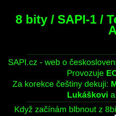
8 bity / SAPI-1 / 
A
SAPI.cz - web o českosloven
Provozuje
E
Za korekce češtiny dekuji:
Lukáškovi
Když začínám blbnout z 8bit