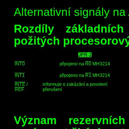
Alternativní signály n
Rozdíly základních
požitých procesorov
JPR-1
INT0
přpojeno na
R0
MH3214
INT1
přpojeno na
R1
MH3214
INTE
/
informuje o zakázání a povolení
REF
přerušení
Význam rezervníc