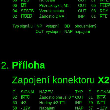
08
RES
Nulování
OUT
07
INTE
06
M1
Příznak cyklu M1
OUT
05
HLD
04
STSTB
Vzorek statutu
OUT
03
RDY
02
HOLD
Žádost o DMA
INP
01
RTL
Typ signálu :
INP
vstupní
BD
obousměrný
OUT
výstupní
NAP
napájení
Příloha
Zapojení konektoru
X2
Č.
SIGNÁL
NÁZEV
TYP
Č.
SIGN
62
INT0
Žádost o přeruš. 0
*
OUT
61
INTA
60
Φ2
Hodiny Φ2-TTL
INP
59
INT1
58
- 12V
Napájení
NAP
57
– 12V