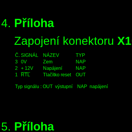
Příloha
Zapojení konektoru
X1
Č.
SIGNÁL
NÁZEV
TYP
3
0V
Zem
NAP
2
+ 12V
Napájení
NAP
1
RTL
Tlačítko reset
OUT
Typ signálu :
OUT
výstupní
NAP
napájení
Příloha