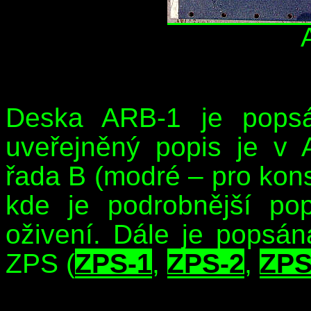
Deska ARB-1 je popsá
uveřejněný popis je v
řada B (modré – pro konst
kde je podrobnější po
oživení. Dále je popsá
ZPS (
ZPS-1
,
ZPS-2
,
ZPS