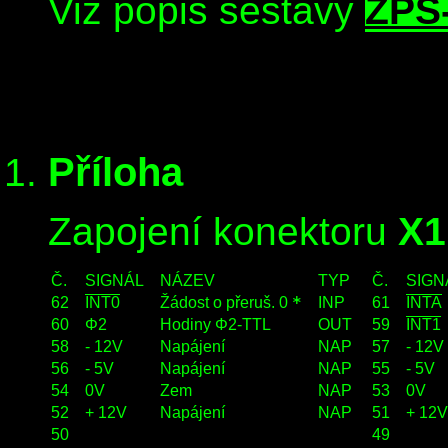
Viz popis sestavy
ZPS
Příloha
Zapojení konektoru
X1
Č.
SIGNÁL
NÁZEV
TYP
Č.
SIG
62
INT0
Žádost o přeruš. 0
*
INP
61
INTA
60
Φ2
Hodiny Φ2-TTL
OUT
59
INT1
58
- 12V
Napájení
NAP
57
- 12V
56
- 5V
Napájení
NAP
55
- 5V
54
0V
Zem
NAP
53
0V
52
+ 12V
Napájení
NAP
51
+ 12V
50
49