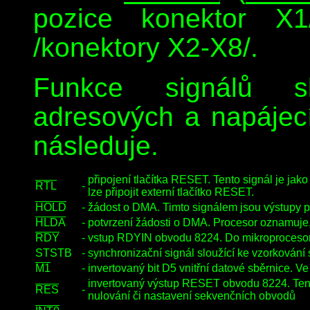
pozice konektor X
/konektory X2-X8/.
Funkce signálů s
adresových a napájecíc
následuje.
připojení tlačítka RESET. Tento signál je jak
RTL
-
lze připojit externí tlačítko RESET.
HOLD
-
žádost o DMA. Timto signálem jsou výstupy pr
HLDA
-
potvrzení žádosti o DMA. Procesor oznamuje,
RDY
-
vstup RDYIN obvodu 8224. Do mikroprocesor
STSTB
-
synchronizační signál sloužící ke vzorkování
M1
-
invertovaný bit D5 vnitřní datové sběrnice. 
invertovaný výstup RESET obvodu 8224. Tento
RES
-
nulování či nastavení sekvenčních obvodů