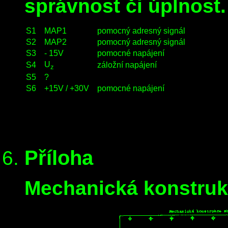
správnost či úplnost.
S1
MAP1
pomocný adresný signál
S2
MAP2
pomocný adresný signál
S3
- 15V
pomocné napájení
U
S4
záložní napájení
z
S5
?
S6
+15V / +30V
pomocné napájení
Příloha
Mechanická konstru