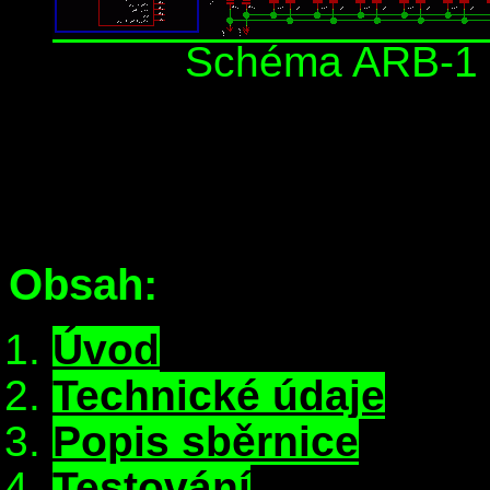
Schéma ARB-1 a
Obsah:
Úvod
Technické údaje
Popis sběrnice
Testování