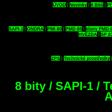
ÚVOD
|
Novinky
|
8 Bitů
|
Př
SAPI-1
|
ONDRA
|
PMI-80
|
PMD-85
|
klony PMD-
HVĚZDA
|
SP 8
ZPS
|
Technické prostředky
8 bity / SAPI-1 / 
A