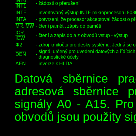
INT0
,
-
žádosti o přerušení
INT1
INTE
-
invertovaný výstup INTE mikroprocesoru 8080
INTA
-
potvrzení, že procesor akceptoval žádost o 
MR
,
MW
-
čtení paměti, zápis do paměti
IOR
,
-
čtení a zápis do a z obvodů vstup - výstup
IOW
Φ2
-
zdroj kmitočtu pro desky systému. Jedná se
signál určený pro uvedení datových a řídícíc
DEN
-
diagnostické účely
AEN
-
inverze k
HLDA
Datová sběrnice pr
adresová sběrnice p
signály A0 - A15. Pro
obvodů jsou použity si