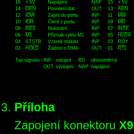
16
+ 5V
Napájení
NAP
15
+ 5V
14
DEN
Povolení dat
OUT
13
AEN
12
IOW
Zápis do portu
INP
11
MW
10
IOR
Čtení z portu
INP
09
MR
08
RES
Nulování
INP
07
INTE
06
M1
Příznak cyklu M1
INP
05
HLDA
04
STSTB
Vzorek statutu
INP
03
RDY
02
HOLD
Žádost o DMA
OUT
01
RTL
Typ signálu :
INP
vstupní
BD
obousměrný
OUT
výstupní
NAP
napájení
Příloha
Zapojení konektoru
X9