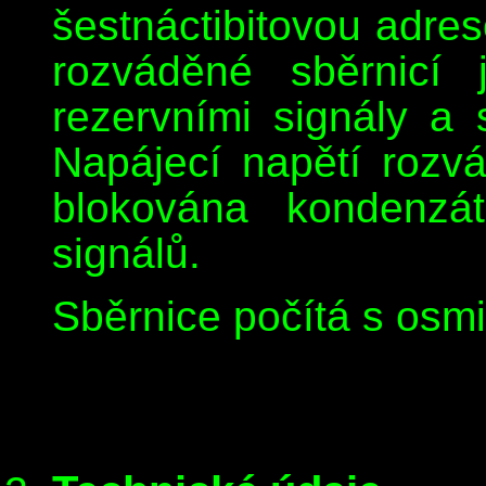
šestnáctibitovou adres
rozváděné sběrnicí 
rezervními signály a
Napájecí napětí rozv
blokována kondenzát
signálů.
Sběrnice počítá s osm