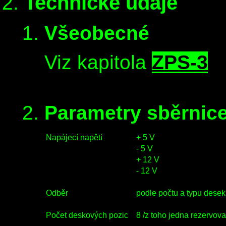
Technické údaje
Všeobecné
Viz kapitola
ZPS-3
Parametry sběrnic
Napájecí napětí
+ 5 V
- 5 V
+ 12 V
- 12 V
Odběr
podle počtu a typu desek
Počet deskových pozic
8 /z toho jedna rezervov