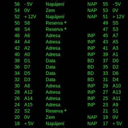
56
- 5V
Napájení
NAP
55
- 5V
54
0V
Zem
NAP
53
0V
52
+ 12V
Napájení
NAP
51
+ 12V
50
S6
Reserva
*
49
S5
48
S4
Reserva
*
47
S3
46
A6
Adresa
INP
45
A7
44
A4
Adresa
INP
43
A5
42
A2
Adresa
INP
41
A3
40
A0
Adresa
INP
39
A1
38
D1
Data
BD
37
D0
36
D7
Data
BD
35
D2
34
D5
Data
BD
33
D6
32
D3
Data
BD
31
D4
30
A8
Adresa
INP
29
A10
28
A12
Adresa
INP
27
A13
26
A14
Adresa
INP
25
A11
24
A15
Adresa
INP
23
A9
22
S2
Reserva
*
21
S1
20
0V
Zem
NAP
19
0V
18
+ 5V
Napájení
NAP
17
+ 5V