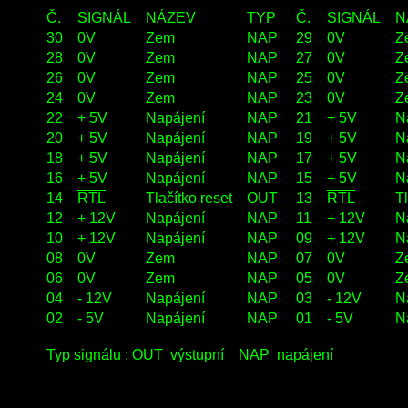
Č.
SIGNÁL
NÁZEV
TYP
Č.
SIGNÁL
N
30
0V
Zem
NAP
29
0V
Z
28
0V
Zem
NAP
27
0V
Z
26
0V
Zem
NAP
25
0V
Z
24
0V
Zem
NAP
23
0V
Z
22
+ 5V
Napájení
NAP
21
+ 5V
N
20
+ 5V
Napájení
NAP
19
+ 5V
N
18
+ 5V
Napájení
NAP
17
+ 5V
N
16
+ 5V
Napájení
NAP
15
+ 5V
N
14
RTL
Tlačítko reset
OUT
13
RTL
T
12
+ 12V
Napájení
NAP
11
+ 12V
N
10
+ 12V
Napájení
NAP
09
+ 12V
N
08
0V
Zem
NAP
07
0V
Z
06
0V
Zem
NAP
05
0V
Z
04
- 12V
Napájení
NAP
03
- 12V
N
02
- 5V
Napájení
NAP
01
- 5V
N
Typ signálu :
OUT
výstupní
NAP
napájení