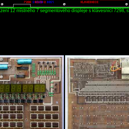
zení 12 místného 7 segmentového displeje s klávesnicí 7298, s