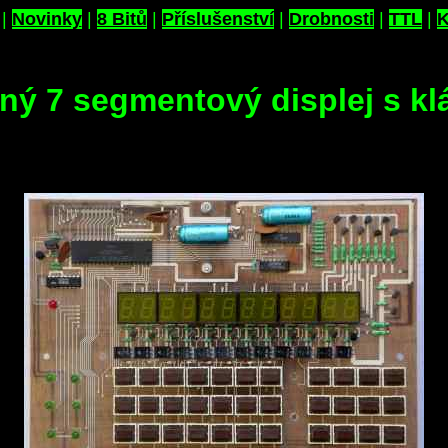
|
Novinky
|
8 Bitů
|
Příslušenství
|
Drobnosti
|
TTL
|
K
tný 7 segmentový displej s kl