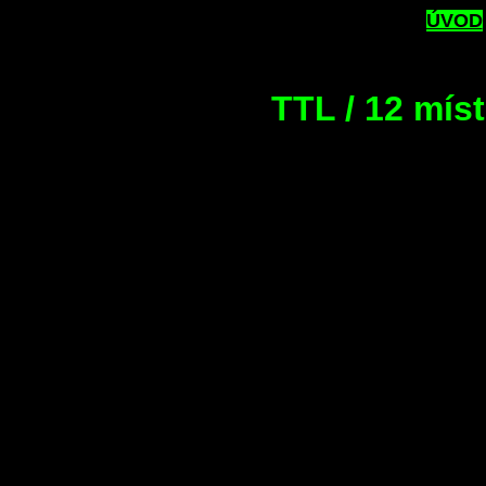
ÚVOD
TTL / 12 mís