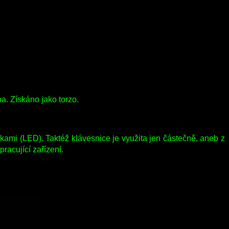
a. Získáno jako torzo.
kami (LED). Taktéž klávesnice je využita jen částečně, aneb z
racující zařízení.