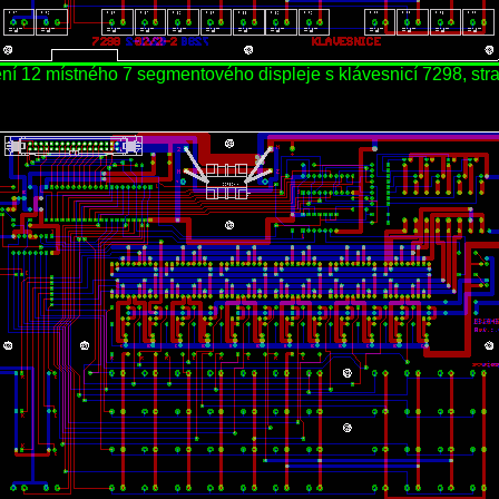
ní 12 místného 7 segmentového displeje s klávesnicí 7298, str