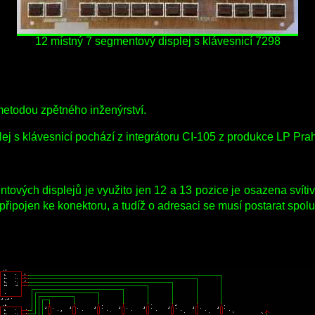
12 místný 7 segmentový displej s klávesnicí 7298
etodou zpětného inženýrství.
ej s klávesnicí pochází z integrátoru CI-105 z produkce LP Prah
vých displejů je využito jen 12 a 13 pozice je osazena svítiv
ipojen ke konektoru, a tudíž o adresaci se musí postarat spolup