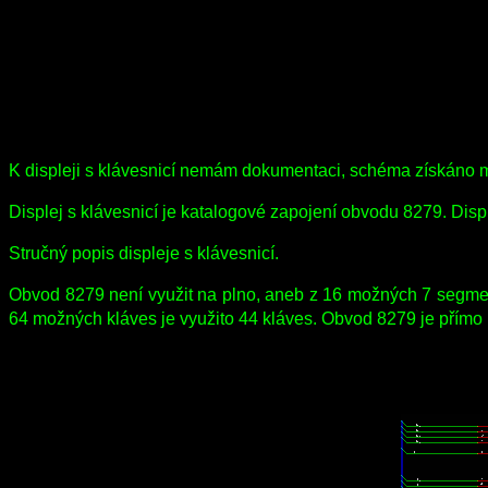
K displeji s klávesnicí nemám dokumentaci, schéma získáno m
Displej s klávesnicí je katalogové zapojení obvodu 8279. Displ
Stručný popis displeje s klávesnicí.
Obvod 8279 není využit na plno, aneb z 16 možných 7 segmento
64 možných kláves je využito 44 kláves. Obvod 8279 je přímo př