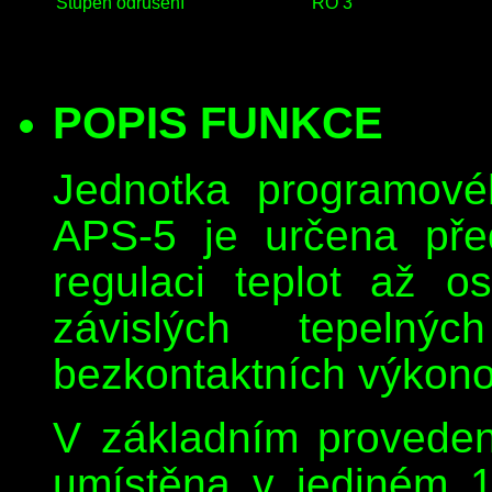
Stupeň odrušení
RO 3
POPIS FUNKCE
Jednotka programové
APS-5 je určena pře
regulaci teplot až o
závislých tepelnýc
bezkontaktních výkono
V základním proveden
umístěna v jediném 