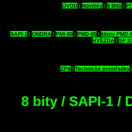
ÚVOD
|
Novinky
|
8 Bitů
|
Př
SAPI-1
|
ONDRA
|
PMI-80
|
PMD-85
|
klony PMD-
HVĚZDA
|
SP 8
ZPS
|
Technické prostředky
8 bity / SAPI-1 