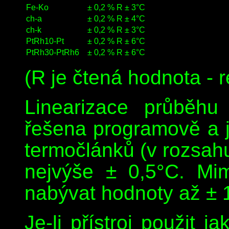
Fe-Ko
± 0,2 % R ± 3°C
ch-a
± 0,2 % R ± 4°C
ch-k
± 0,2 % R ± 3°C
PtRh10-Pt
± 0,2 % R ± 6°C
PtRh30-PtRh6
± 0,2 % R ± 6°C
(R je čtená hodnota - 
Linearizace průběhu 
řešena programově a j
termočlánků (v rozsa
nejvýše ± 0,5°C. Mi
nabývat hodnoty až ± 
Je-li přístroj použit 