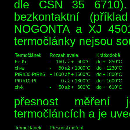
dle ČSN 35 6710).
bezkontaktní (příkl
NOGONTA a XJ 4501 
termočlánky nejsou so
Termočlánek
Rozsah trvale
Krátkodobě
Fe-Ko
-
160
až +
600°C
do +
850°C
ch-a
-
50
až +
1000°C
do +
1230°C
PtRh30-PtRh6
+
1000
až +
1600°C
do +
1800°C
PtRh10-Pt
0
až +
1300°C
do +
1600°C
ch-k
-
50
až +
600°C
do +
610°C
přesnost měření 
termočláncích a je uve
Termočlánek
Přesnost měření