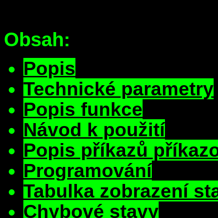
Obsah:
Popis
Technické parametry
Popis funkce
Návod k použití
Popis příkazů příka
Programování
Tabulka zobrazení st
Chybové stavy