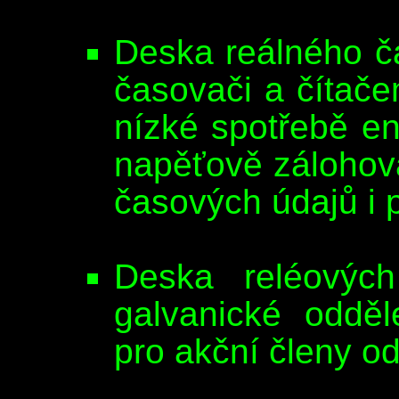
Deska reálného 
časovači a čítač
nízké spotřebě en
napěťově zálohová
časových údajů i 
Deska reléovýc
galvanické odděl
pro akční členy od