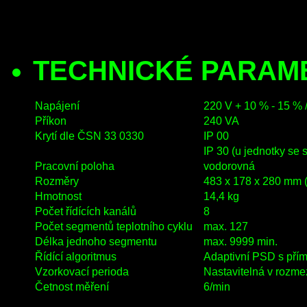
TECHNICKÉ PARAM
Napájení
220 V + 10 % - 15 % 
Příkon
240 VA
Krytí dle ČSN 33 0330
IP 00
IP 30 (u jednotky se s
Pracovní poloha
vodorovná
Rozměry
483 x 178 x 280 mm 
Hmotnost
14,4 kg
Počet řídících kanálů
8
Počet segmentů teplotního cyklu
max. 127
Délka jednoho segmentu
max. 9999 min.
Řídící algoritmus
Adaptivní PSD s pří
Vzorkovací perioda
Nastavitelná v rozmez
Četnost měření
6/min