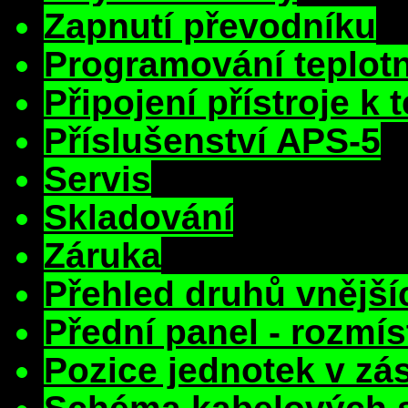
Zapnutí převodníku
Programování teplotn
Připojení přístroje 
Příslušenství APS-5
Servis
Skladování
Záruka
Přehled druhů vnější
Přední panel - rozmí
Pozice jednotek v z