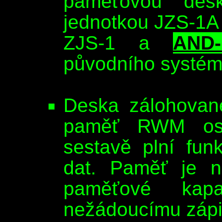
paměťovou de
jednotkou JZS-1A
ZJS-1 a
AND-
původního systém
Deska zálohova
paměť RWM os
sestavě plní fun
dat. Paměť je n
paměťové kapa
nežádoucímu zápi