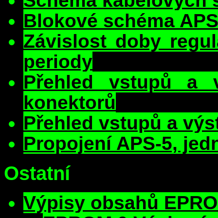
Schéma kabelových 
Blokové schéma APS
Závislost doby regul
periody
Přehled vstupů a 
konektorů
Přehled vstupů a vý
Propojení APS-5, je
Ostatní
Výpisy obsahů EPR