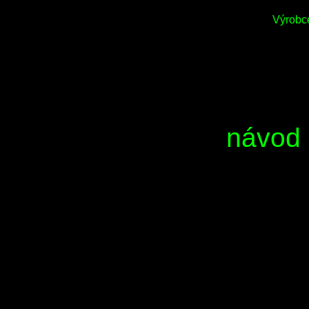
Výrobc
návod