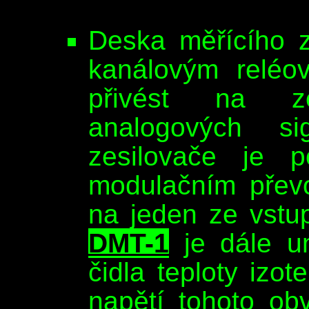
Deska měřícího 
kanálovým reléo
přivést na ze
analogových si
zesilovače je 
modulačním převo
na jeden ze vstu
DMT-1
je dále u
čidla teploty izo
napětí tohoto ob