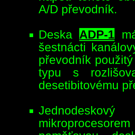
A/D převodník.
Deska
ADP-1
má 
šestnácti kanálov
převodník použitý
typu s rozlišov
desetibitovému př
Jednodeskový
mikroproceso