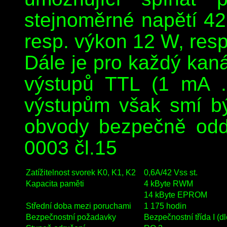
stejnoměrné napětí 42 
resp. výkon 12 W, res
Dále je pro každý kaná
výstupů TTL (1 mA .
výstupům však smí bý
obvody bezpečně odd
0003 čl.15
Zatížitelnost svorek K0, K1, K2
0,6A/42 Vss st.
Kapacita paměti
4 kByte RWM
14 kByte EPROM
Střední doba mezi poruchami
1 175 hodin
Bezpečnostní požadavky
Bezpečnostní třída I 