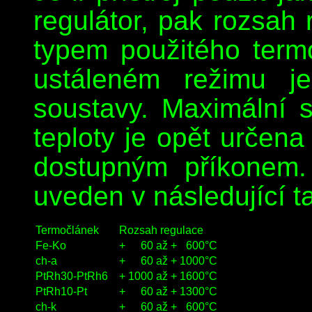
regulátor, pak rozsah 
typem použitého term
ustáleném režimu j
soustavy. Maximální 
teploty je opět určen
dostupným příkonem.
uveden v následující t
Termočlánek
Rozsah regulace
Fe-Ko
+
60
až +
600°C
ch-a
+
60
až +
1000°C
PtRh30-PtRh6
+
1000
až +
1600°C
PtRh10-Pt
+
60
až +
1300°C
ch-k
+
60
až +
600°C