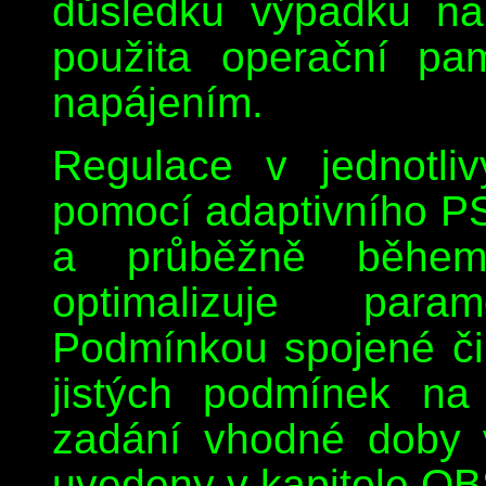
důsledku výpadku na
použita operační p
napájením.
Regulace v jednotli
pomocí adaptivního PS
a průběžně během 
optimalizuje param
Podmínkou spojené čin
jistých podmínek na
zadání vhodné doby v
uvedeny v kapitole O