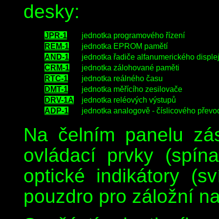
desky:
JPR-1
jednotka programového řízení
REM-1
jednotka EPROM pamětí
AND-1
jednotka řadiče alfanumerického disple
CRM-1
jednotka zálohované paměti
RTC-1
jednotka reálného času
DMT-1
jednotka měřícího zesilovače
DRV-1A
jednotka reléových výstupů
ADP-1
jednotka analogově - číslicového převo
Na čelním panelu zá
ovládací prvky (spína
optické indikátory (sv
pouzdro pro záložní na