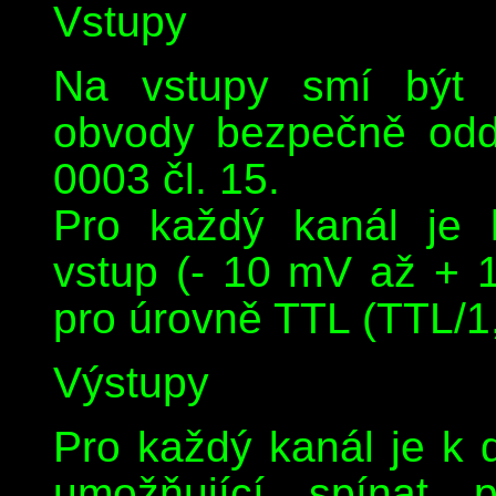
Vstupy
Na vstupy smí být p
obvody bezpečně odd
0003 čl. 15.
Pro každý kanál je 
vstup (- 10 mV až + 
pro úrovně TTL (TTL/1
Výstupy
Pro každý kanál je k d
umožňující spínat 