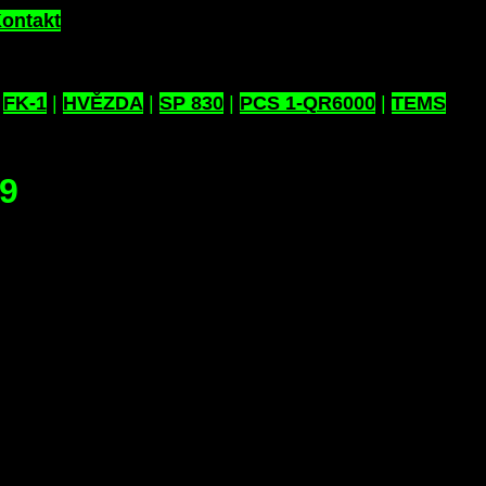
ontakt
|
FK-1
|
HVĚZDA
|
SP 830
|
PCS 1-QR6000
|
TEMS
29