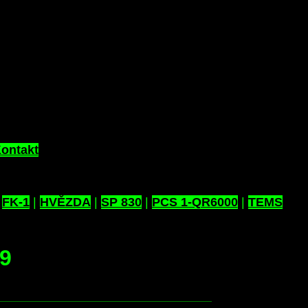
ontakt
|
FK-1
|
HVĚZDA
|
SP 830
|
PCS 1-QR6000
|
TEMS
29