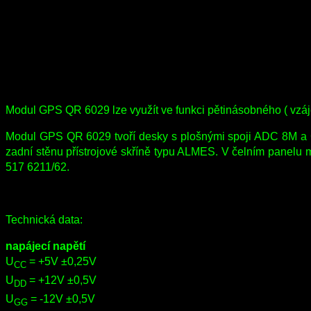
Modul GPS QR 6029 lze využít ve funkci pětinásobného ( vzáje
Modul GPS QR 6029 tvoří desky s plošnými spoji ADC 8M a G
zadní stěnu přístrojové skříně typu ALMES. V čelním panel
517 6211/62.
Technická data:
napájecí napětí
U
= +5V ±0,25V
CC
U
= +12V ±0,5V
DD
U
= -12V ±0,5V
GG