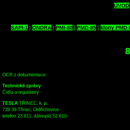
ÚVOD
SAPI-1
|
ONDRA
|
PMI-80
|
PMD-85
|
klony PMD-
8
OCR z dokumentace:
Technické zprávy
Čidla a regulátory
TESLA
TŘINEC, k. p.
739 39 Třinec, Oldřichovice
telefon 23 611, dálnopis 52 610