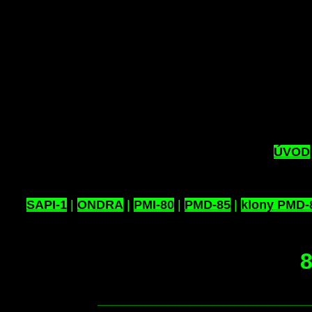
ÚVOD
SAPI-1
|
ONDRA
|
PMI-80
|
PMD-85
|
klony PMD-
8