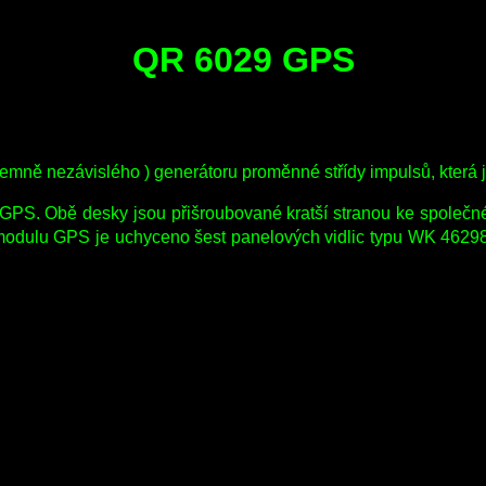
QR 6029 GPS
mně nezávislého ) generátoru proměnné střídy impulsů, která j
PS. Obě desky jsou přišroubované kratší stranou ke společné
u modulu GPS je uchyceno šest panelových vidlic typu WK 4629