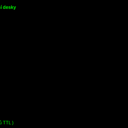
í desky
ů TTL )