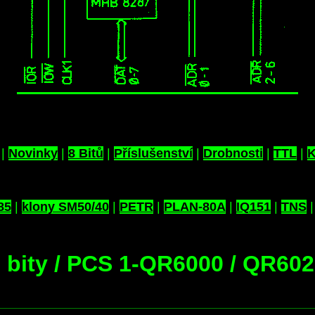
|
Novinky
|
8 Bitů
|
Příslušenství
|
Drobnosti
|
TTL
|
K
85
|
klony SM50/40
|
PETR
|
PLAN-80A
|
IQ151
|
TNS
 bity / PCS 1-QR6000 / QR60