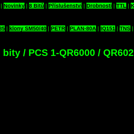
|
Novinky
|
8 Bitů
|
Příslušenství
|
Drobnosti
|
TTL
|
K
85
|
klony SM50/40
|
PETR
|
PLAN-80A
|
IQ151
|
TNS
 bity / PCS 1-QR6000 / QR60