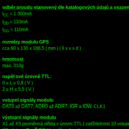
odběr proudu stanovený dle katalogových údajů a osazen
I
= 1 300mA
CC
I
= 110mA
DD
I
= 110mA
GG
rozměry modulu GPS
cca 60 x 130 x 186,5 ( mm ) ( š x v x d )
hmotnost
max. 310g
napěťové úrovně TTL:
0 ≤ L ≤ 0,8 ( V )
2 ≤ H ≤ 5,5 ( V )
vstupní signály modulu
DAT0
až
DAT7
,
ADR0
až
ADR7
,
IOR
a
IOW
, CLK1
výstupní signály modulu
X1 až X5 proměnná střída v úrovni TTL ( zatížitelnost 10 vstup