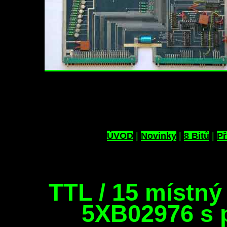
ÚVOD
|
Novinky
|
8 Bitů
|
Př
TTL / 15 místný 
5XB02976 s 