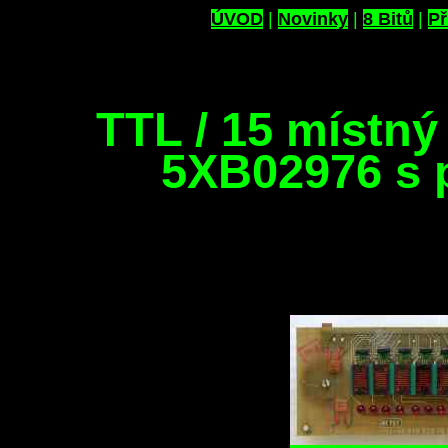
ÚVOD
|
Novinky
|
8 Bitů
|
Př
TTL / 15 místný 
5XB02976 s 