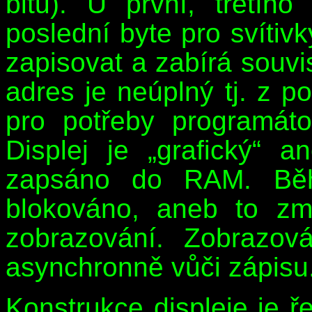
bitů). U první, třetíh
poslední byte pro svítiv
zapisovat a zabírá souvi
adres je neúplný tj. z p
pro potřeby programát
Displej je „grafický“ 
zapsáno do RAM. Běh
blokováno, aneb to zme
zobrazování. Zobrazov
asynchronně vůči zápisu
Konstrukce displeje je 