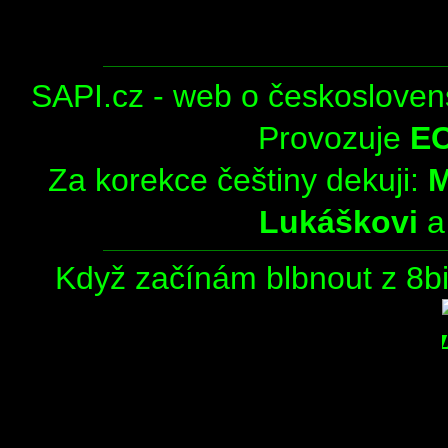
SAPI.cz - web o českosloven
Provozuje
E
Za korekce češtiny dekuji:
Lukáškovi
Když začínám blbnout z 8bit