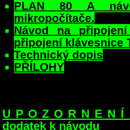
PLAN 80 A návo
mikropočítače.
Návod na připoje
připojení klávesnice
Technický dopis
PŘÍLOHY
U P O Z O R N E N 
dodatek k návodu