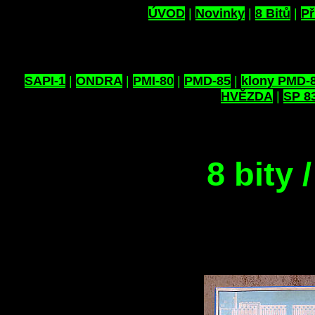
ÚVOD
|
Novinky
|
8 Bitů
|
Př
SAPI-1
|
ONDRA
|
PMI-80
|
PMD-85
|
klony PMD-
HVĚZDA
|
SP 8
8 bity