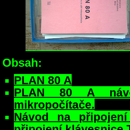
Obsah:
PLAN 80 A
PLAN 80 A návo
mikropočítače.
Návod na připoje
připojení klávesnice