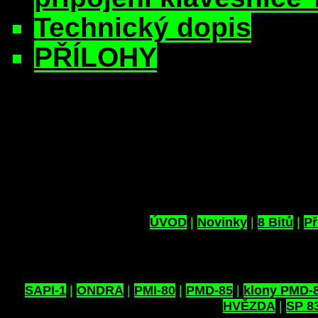
Technický dopis
PŘÍLOHY
ÚVOD
|
Novinky
|
8 Bitů
|
Př
SAPI-1
|
ONDRA
|
PMI-80
|
PMD-85
|
klony PMD-
HVĚZDA
|
SP 8