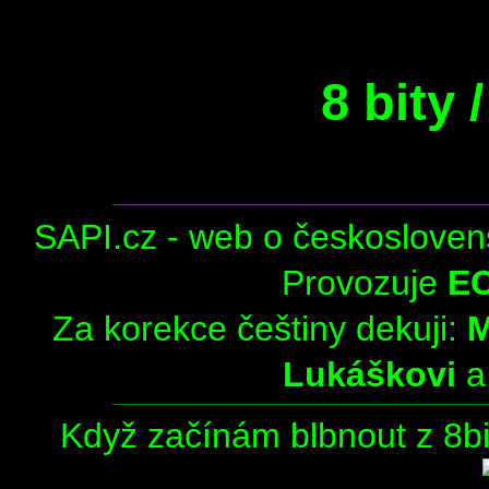
8 bity
SAPI.cz - web o českosloven
Provozuje
E
Za korekce češtiny dekuji:
Lukáškovi
Když začínám blbnout z 8bit