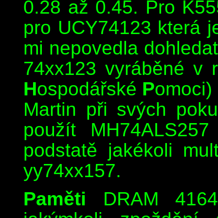
0.28 až 0.45. Pro K55
pro UCY74123 která j
mi nepovedla dohledat,
74xx123 vyráběné v 
H
ospodářské
P
omoci)
Martin při svých poku
použít MH74ALS257 
podstatě jakékoli mul
yy74xx157.
Paměti
DRAM 4164 l