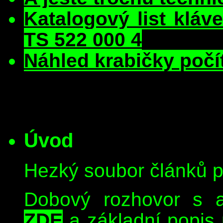
Katalogový list kláv
TS 522 000 4
Náhled krabičky po
Úvod
Hezký soubor článků 
Dobový rozhovor s 
ZDE
a základní popis