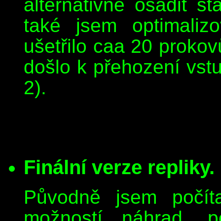
alternativně osadit s
také jsem optimaliz
ušetřilo caa 20 prokov
došlo k přehození vst
2).
Finální verze repliky.
Původně jsem počíta
možností náhrad, p