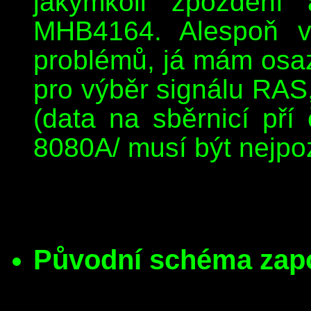
jakýmkoli zpoždění
MHB4164. Alespoň v 
problémů, já mám osaz
pro výběr signálu RAS,
(data na sběrnicí př
8080A/ musí být nejpoz
Původní schéma zapo