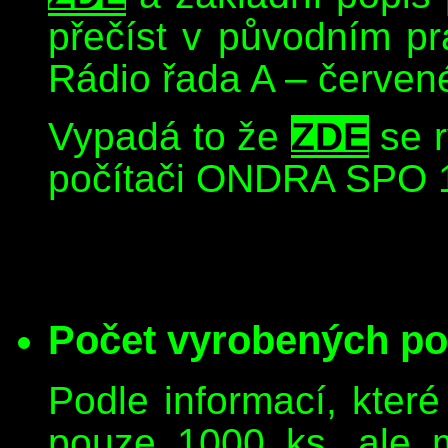
přečíst v původním p
Rádio řada A – červené
Vypadá to že
ZDE
se r
počítači ONDRA SPO 
Počet vyrobených p
Podle informací, kter
pouze 1000 ks, ale m