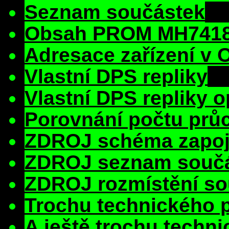
Seznam součástek
Obsah PROM MH741
Adresace zařízení v 
Vlastní DPS repliky
Vlastní DPS repliky 
Porovnání počtu pr
ZDROJ schéma zapoj
ZDROJ seznam souč
ZDROJ rozmístění so
Trochu technického 
A ještě trochu techn