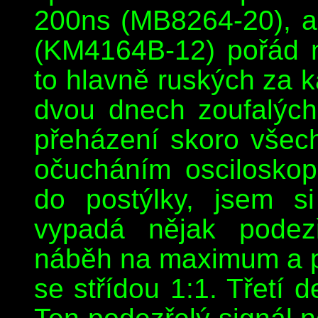
200ns (MB8264-20), a
(KM4164B-12) pořád n
to hlavně ruských za ka
dvou dnech zoufalýc
přeházení skoro všech
očucháním oscilosko
do postýlky, jsem s
vypadá nějak podezř
náběh na maximum a p
se střídou 1:1. Třetí 