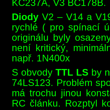
KC237A, V3 BC178B.
Diody
V2 – V14 a V19 
rychlé ( pro spínací
originálu byly osaze
není kritický, minimá
např. 1N400x
S obvody
TTL LS
by n
74LS123. Problém spo
má trochu jinou kons
RC článku. Rozptyl k