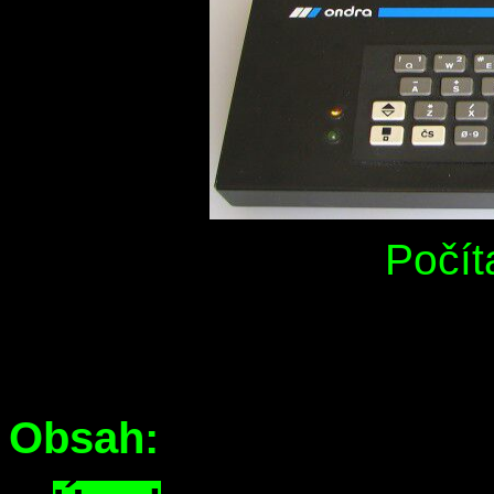
Počí
Obsah: