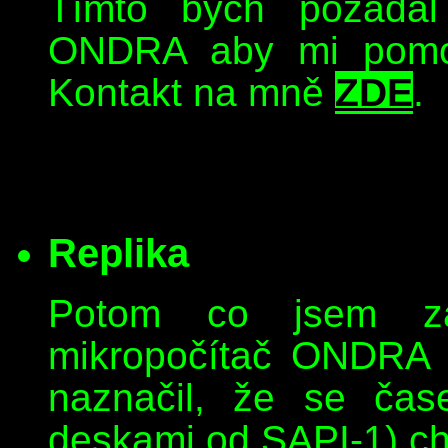
Tímto bych požádal
ONDRA aby mi pomohl
Kontakt na mně
ZDE
.
Replika
Potom co jsem za
mikropočítač ONDRA
naznačil, že se ča
deskami od SAPI-1) ch