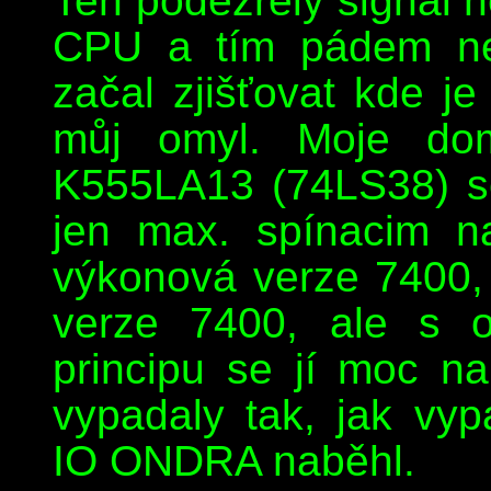
Ten podezřelý signál n
CPU a tím pádem nej
začal zjišťovat kde je
můj omyl. Moje do
K555LA13 (74LS38) s
jen max. spínacim n
výkonová verze 7400,
verze 7400, ale s o
principu se jí moc n
vypadaly tak, jak vy
IO ONDRA naběhl.