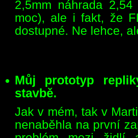
2,5mm náhrada 2,54 
moc), ale i fakt, že 
dostupné. Ne lehce, al
Můj prototyp repl
stavbě.
Jak v mém, tak v Mart
nenaběhla na první za
problém mezi židl