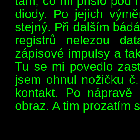
tam, co mi přišlo pod 
diody. Po jejich vým
stejný. Při dalším bádá
registrů nelezou da
zápisové impulsy a ta
Tu se mi povedlo zastr
jsem ohnul nožičku č
kontakt. Po nápravě 
obraz. A tim prozatím s