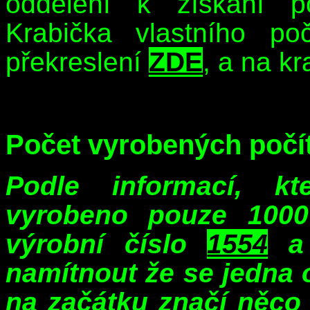
oddělení k získání p
Krabička vlastního p
překreslení
ZDE
, a na kr
Počet vyrobených poč
Podle informací, k
vyrobeno pouze 1000
výrobní číslo
1554
a 
namítnout že se jedna o
na začátku značí něco j