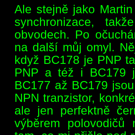
Ale stejně jako Marti
synchronizace, tak
obvodech. Po očuchán
na další můj omyl. Ně
když BC178 je PNP t
PNP a též i BC179 j
BC177 až BC179 jsou
NPN tranzistor, konkr
ale jen perfektně če
výběrem polovodičů n