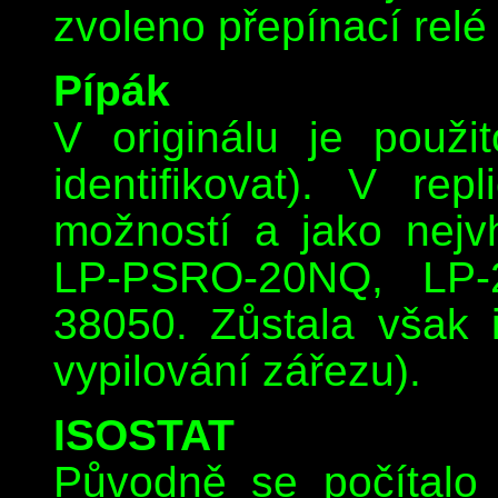
zvoleno přepínací relé
Pípák
V originálu je použ
identifikovat). V re
možností a jako nejv
LP-PSRO-20NQ, LP-
38050. Zůstala však i
vypilování zářezu).
ISOSTAT
Původně se počítalo