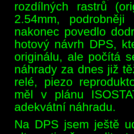
rozdílných rastrů (o
2.54mm, podrobněj
nakonec povedlo dodr
hotový návrh DPS, kte
originálu, ale počítá 
náhrady za dnes již tě
relé, piezo reprodukt
měl v plánu ISOSTAT
adekvátní náhradu.
Na DPS jsem ještě ud