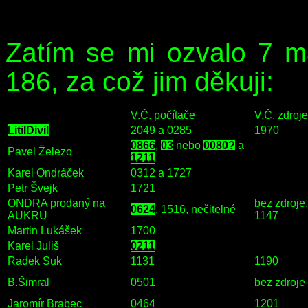
Zatím se mi ozvalo 7 
186, za což jim děkuji:
V.Č. počítače
V.Č. zdro
LitilDivil
2049 a 0285
1970
0866
,
03
nebo
0080?
a
Pavel Železo
1211
Karel Ondráček
0312 a 1727
Petr Švejk
1721
ONDRA prodaný na
bez zdroje
0624
, 1516, nečitelné
AUKRU
1147
Martin Lukášek
1700
Karel Juliš
0211
Radek Suk
1131
1190
B.Šimral
0501
bez zdroje
Jaromír Brabec
0464
1201