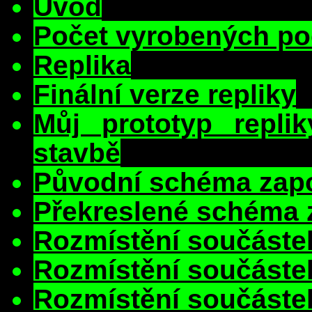
Úvod
Počet vyrobených p
Replika
Finální verze repliky
Můj prototyp replik
stavbě
Původní schéma zapo
Překreslené schéma 
Rozmístění součáste
Rozmístění součástek
Rozmístění součástek