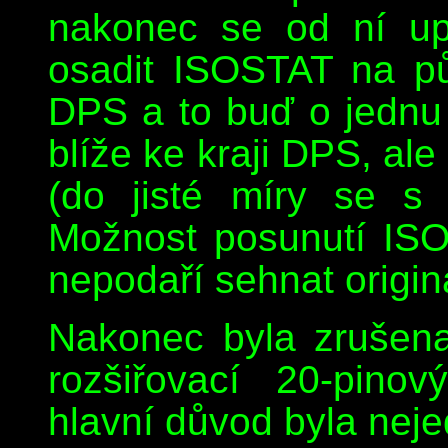
nakonec se od ní upu
osadit ISOSTAT na pův
DPS a to buď o jednu
blíže ke kraji DPS, al
(do jisté míry se s 
Možnost posunutí ISO
nepodaří sehnat originá
Nakonec byla zrušen
rozšiřovací 20-pino
hlavní důvod byla neje