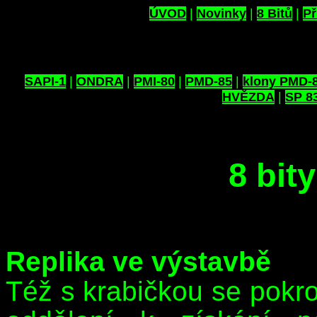
ÚVOD
|
Novinky
|
8 Bitů
|
Př
SAPI-1
|
ONDRA
|
PMI-80
|
PMD-85
|
klony PMD-
HVĚZDA
|
SP 8
8 bit
Replika ve výstavbě
Též s krabičkou se pokroč