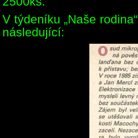
2500ks.
V týdeníku „Naše rodina
následující: