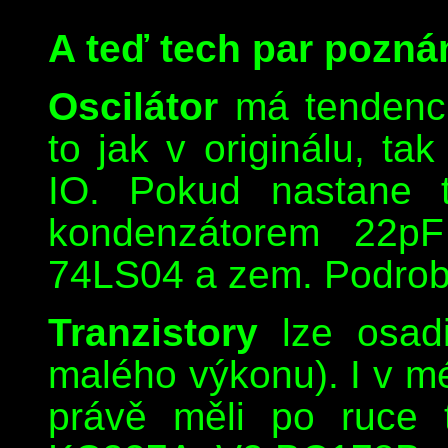
A teď tech par pozná
Oscilátor
má tendenci
to jak v originálu, ta
IO. Pokud nastane ta
kondenzátorem 22p
74LS04 a zem. Podrob
Tranzistory
lze osadit
malého výkonu). I v mé
právě měli po ruce