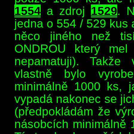
1554
a zdroj
1529
. 
jedna o 554 / 529 kus 
něco jiného než tis
ONDROU který mel v
nepamatuji). Takže 
vlastně bylo vyro
minimálně 1000 ks, ja
vypadá nakonec se jich
(předpokládám že výro
násobcích minimálně 