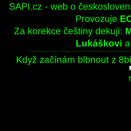
SAPI.cz - web o českosloven
Provozuje
E
Za korekce češtiny dekuji:
Lukáškovi
Když začínám blbnout z 8bit