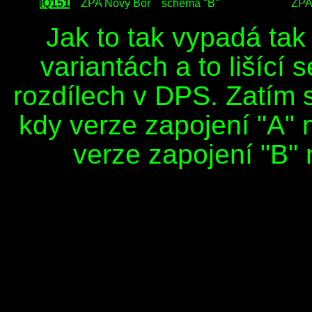
IQ151
ZPA Nový Bor
schéma "B"
ZPA
Jak to tak vypadá tak
variantách a to lišící 
rozdílech v DPS. Zatím s
kdy verze zapojení "A" 
verze zapojení "B" m