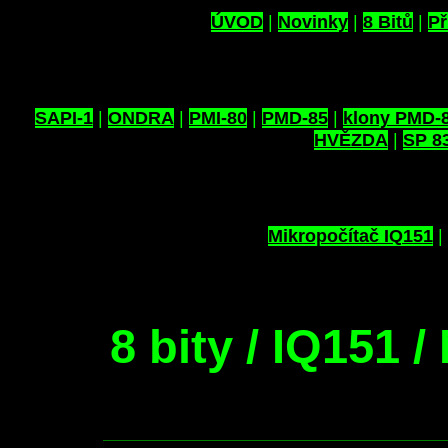
ÚVOD
|
Novinky
|
8 Bitů
|
Př
SAPI-1
|
ONDRA
|
PMI-80
|
PMD-85
|
klony PMD-
HVĚZDA
|
SP 8
Mikropočítač IQ151
|
8 bity / IQ151 