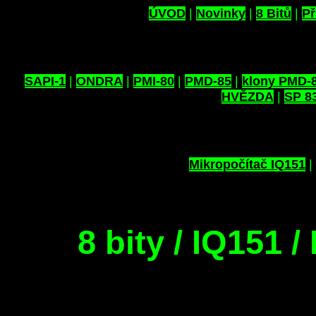
ÚVOD
|
Novinky
|
8 Bitů
|
Př
SAPI-1
|
ONDRA
|
PMI-80
|
PMD-85
|
klony PMD-
HVĚZDA
|
SP 8
Mikropočítač IQ151
|
8 bity / IQ151 