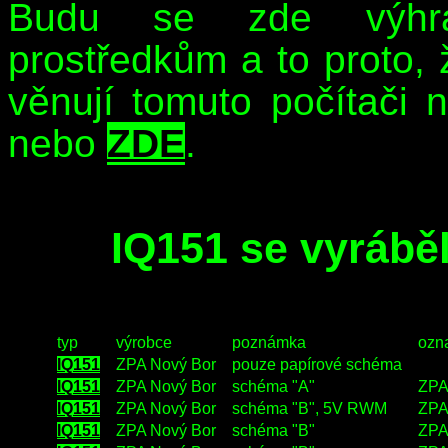
Budu se zde výhra
prostředkům a to proto, ž
věnují tomuto počítači 
nebo
ZDE
.
IQ151 se vyráběl
typ
výrobce
poznámka
ozn
IQ151
ZPA Nový Bor
pouze papírové schéma
IQ151
ZPA Nový Bor
schéma "A"
ZPA
IQ151
ZPA Nový Bor
schéma "B", 5V RWM
ZPA
IQ151
ZPA Nový Bor
schéma "B"
ZPA